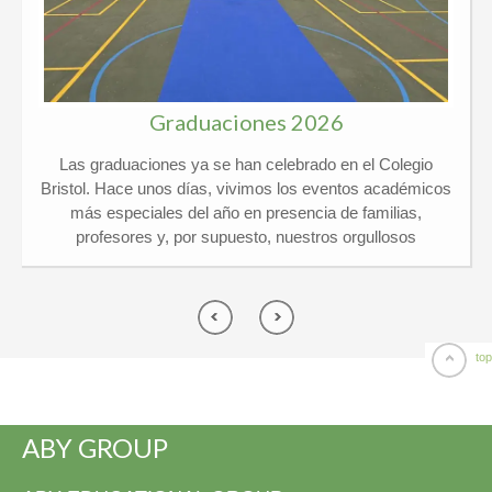
Graduaciones 2026
Las graduaciones ya se han celebrado en el Colegio
Bristol. Hace unos días, vivimos los eventos académicos
más especiales del año en presencia de familias,
profesores y, por supuesto, nuestros orgullosos
graduados. Kindergarten y 6º Ed. Primaria El pasado
jueves 21 de mayo vivimos un día de lo más
emocionante en el Colegio Privado Bristol, ¡y por partida
doble! Celebramos juntos las graduaciones de
Kindergarten y de 6º de Primaria arropados por un
top
montón de familias y profesores. ¡El ambiente no pudo
ser más especial! Por una parte, nuestros peques de 5
años se despidieron de Infantil listos para dar el gran salto
ABY GROUP
a Primaria y por otra, los chicos de 6º vivieron su gran
momento entre risas y alguna que otra lagrimilla. Hubo