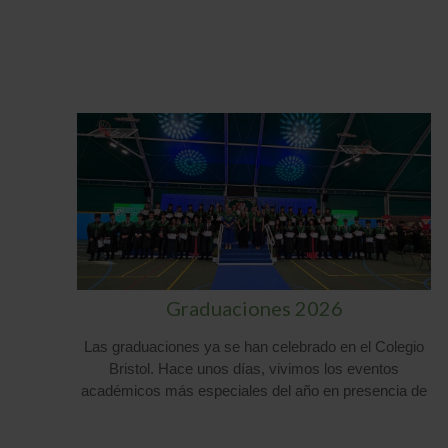
7
Graduaciones 2026
Las graduaciones ya se han celebrado en el Colegio
us
Bristol. Hace unos días, vivimos los eventos
,
académicos más especiales del año en presencia de
familias, profesores y, por supuesto, nuestros
rso
orgullosos graduados. Kindergarten y 6º Ed. Primaria El