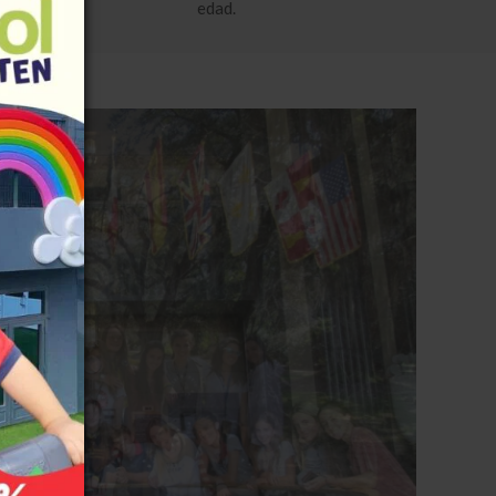
rsonal.
edad.