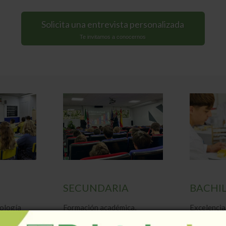
Solicita una entrevista personalizada
Te invitamos a conocernos
SECUNDARIA
BACHI
ología
Formación académica,
Excelencia
miento
orientación personal y visión
preparació