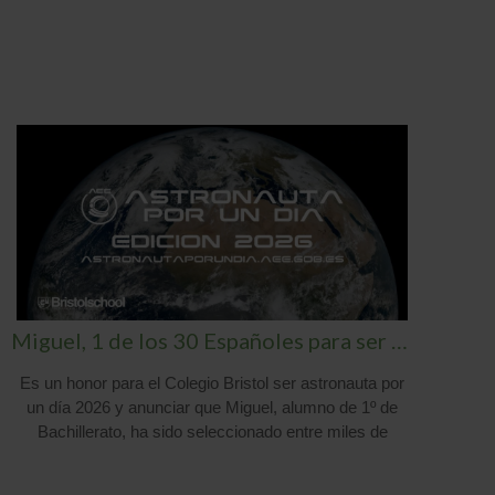
Miguel, 1 de los 30 Españoles para ser «Astronauta por un día 2026»
Es un honor para el Colegio Bristol ser astronauta por
un día 2026 y anunciar que Miguel, alumno de 1º de
es
Bachillerato, ha sido seleccionado entre miles de
candidatos de toda España para participar en la
exclusiva experiencia de formación espacial de la
Ta