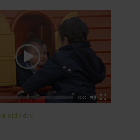
02:09
ear old’s day