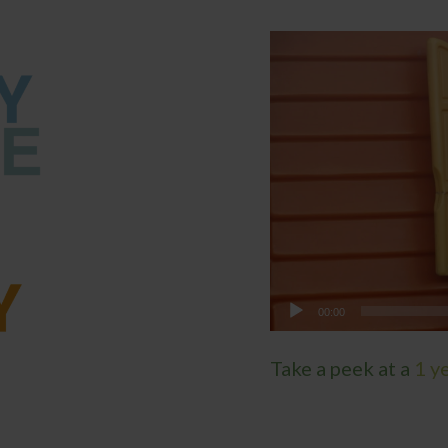
Reproductor
de
vídeo
00:00
Take a peek at a
1 y