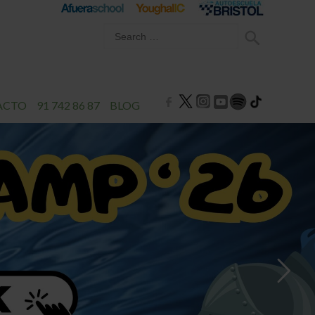
ACTO
91 742 86 87
BLOG