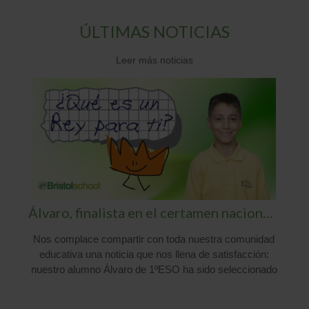
ÚLTIMAS NOTICIAS
Leer más noticias
Álvaro, finalista en el certamen nacional «¿Qué es un Rey para ti?»
Nos complace compartir con toda nuestra comunidad
educativa una noticia que nos llena de satisfacción:
nuestro alumno Álvaro de 1ºESO ha sido seleccionado
como finalista en la 45.ª edición del prestigioso
concurso «¿Qué es un Rey para ti?«, organizado por la