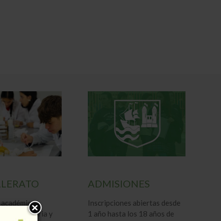
LLERATO
ADMISIONES
 académica,
Inscripciones abiertas desde
n universitaria y
1 año hasta los 18 años de