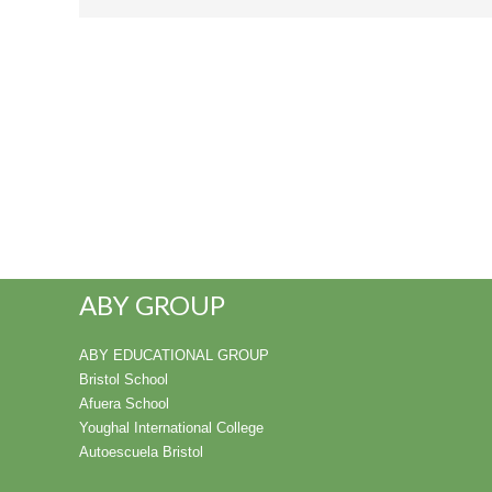
ABY GROUP
ABY EDUCATIONAL GROUP
Bristol School
Afuera School
Youghal International College
Autoescuela Bristol