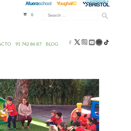
0
ACTO
91 742 86 87
BLOG