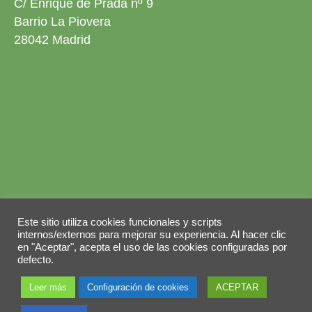
C/ Enrique de Prada nº 9
Barrio La Piovera
28042 Madrid
Aviso legal
Política de privacidad
Este sitio utiliza cookies funcionales y scripts
Política de cookies
internos/externos para mejorar su experiencia. Al hacer clic
en "Aceptar", acepta el uso de las cookies configuradas por
© 2026 Copyright by
Grupo ABY
. Todos los
defecto.
derechos reservados.
Leer más
Configuración de cookies
ACEPTAR