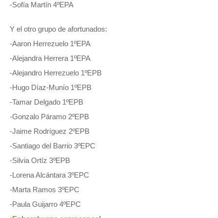
-Sofía Martín 4ºEPA
Y el otro grupo de afortunados:
-Aaron Herrezuelo 1ºEPA
-Alejandra Herrera 1ºEPA
-Alejandro Herrezuelo 1ºEPB
-Hugo Díaz-Munío 1ºEPB
-Tamar Delgado 1ºEPB
-Gonzalo Páramo 2ºEPB
-Jaime Rodríguez 2ºEPB
-Santiago del Barrio 3ºEPC
-Silvia Ortíz 3ºEPB
-Lorena Alcántara 3ºEPC
-Marta Ramos 3ºEPC
-Paula Guijarro 4ºEPC