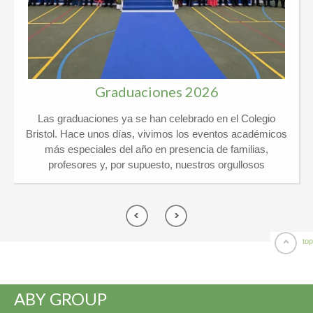
Graduaciones 2026
Las graduaciones ya se han celebrado en el Colegio
Bristol. Hace unos días, vivimos los eventos académicos
más especiales del año en presencia de familias,
profesores y, por supuesto, nuestros orgullosos
graduados. Kindergarten y 6º Ed. Primaria El pasado
jueves 21 de mayo vivimos un día de lo más
emocionante en el Colegio Privado Bristol, ¡y por partida
doble! Celebramos juntos las graduaciones de
Kindergarten y de 6º de Primaria arropados por un
top
montón de familias y profesores. ¡El ambiente no pudo
ser más especial! Por una parte, nuestros peques de 5
años se despidieron de Infantil listos para dar el gran salto
ABY GROUP
a Primaria y por otra, los chicos de 6º vivieron su gran