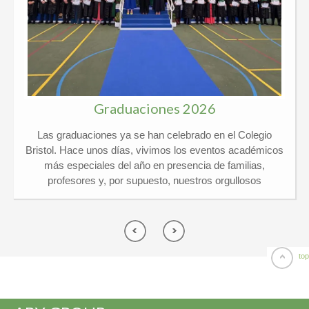
Graduaciones 2026
Las graduaciones ya se han celebrado en el Colegio
Bristol. Hace unos días, vivimos los eventos académicos
más especiales del año en presencia de familias,
profesores y, por supuesto, nuestros orgullosos
graduados. Kindergarten y 6º Ed. Primaria El pasado
jueves 21 de mayo vivimos un día de lo más
emocionante en el Colegio Privado Bristol, ¡y por partida
doble! Celebramos juntos las graduaciones de
Kindergarten y de 6º de Primaria arropados por un
top
montón de familias y profesores. ¡El ambiente no pudo
ser más especial! Por una parte, nuestros peques de 5
años se despidieron de Infantil listos para dar el gran salto