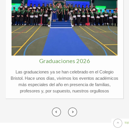
Graduaciones 2026
Las graduaciones ya se han celebrado en el Colegio
Bristol. Hace unos días, vivimos los eventos académicos
más especiales del año en presencia de familias,
profesores y, por supuesto, nuestros orgullosos
graduados. Kindergarten y 6º Ed. Primaria El pasado
jueves 21 de mayo vivimos un día de lo más
emocionante en el Colegio Privado Bristol, ¡y por partida
doble! Celebramos juntos las graduaciones de
Kindergarten y de 6º de Primaria arropados por un
top
montón de familias y profesores. ¡El ambiente no pudo