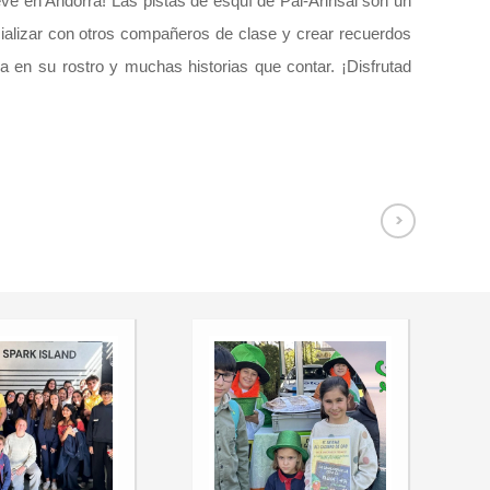
eve en Andorra! Las pistas de esquí de Pal-Arinsal son un
ializar con otros compañeros de clase y crear recuerdos
en su rostro y muchas historias que contar. ¡Disfrutad