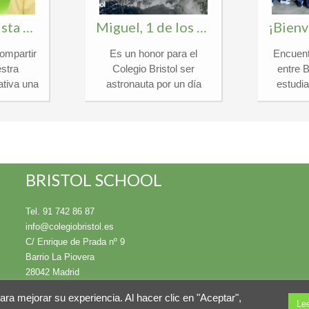
Álvaro, finalista en el certamen nacional «¿Qué es un Rey para ti?»
Miguel, 1 de los 30 Españoles para ser «Astronauta por un día 2026»
ompartir
Es un honor para el
Encuent
stra
Colegio Bristol ser
entre 
tiva una
astronauta por un día
estudi
llena de
2026 y anunciar que
Inter
nuestro
Miguel, alumno de 1º de
Berkeley
de 1ºESO
Bachillerato, ha sido
la fantá
ionado
seleccionado entre miles
que vi
n la 45.ª
de candidatos de toda
alumnos
stigioso
España para participar en
de septi
BRISTOL SCHOOL
é es un
la exclusiva experiencia
Flor
rganizado
de formación espacial de
integraro
Tel. 91 742 86 87
ción
la Agencia Espacial
de Berk
info@colegiobristol.es
spañola
Española (AEE) y el
School
C/ Enrique de Prada nº 9
rtamen,
Ministerio de Ciencia. En
tocado a
Barrio La Piovera
ebra una
el Colegio Bristol
anfitrio
28042 Madrid
pecial,
promovemos la
marzo,
 en los
excelencia y la
la aleg
para mejorar su experiencia. Al hacer clic en "Aceptar",
Le