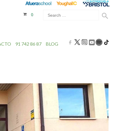
0
ACTO
91 742 86 87
BLOG