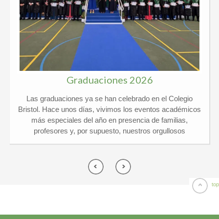
Graduaciones 2026
Las graduaciones ya se han celebrado en el Colegio
Bristol. Hace unos días, vivimos los eventos académicos
más especiales del año en presencia de familias,
profesores y, por supuesto, nuestros orgullosos
graduados. Kindergarten y 6º Ed. Primaria El pasado
jueves 21 de mayo vivimos un día de lo más
emocionante en el Colegio Privado Bristol, ¡y por partida
doble! Celebramos juntos las graduaciones de
Kindergarten y de 6º de Primaria arropados por un
top
montón de familias y profesores. ¡El ambiente no pudo
ser más especial! Por una parte, nuestros peques de 5
años se despidieron de Infantil listos para dar el gran salto