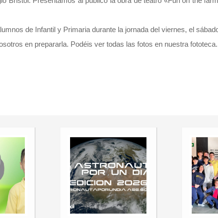
Bristol. Presentamos al público la obra de teatro «Fun on the farm»
os de Infantil y Primaria durante la jornada del viernes, el sábado f
otros en prepararla. Podéis ver todas las fotos en nuestra fototeca.