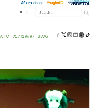
0
ACTO
91 742 86 87
BLOG