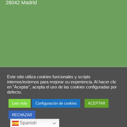
28042 Madrid
Aviso legal
Política de privacidad
Este sitio utiliza cookies funcionales y scripts
Política de cookies
internos/externos para mejorar su experiencia. Al hacer clic
en "Aceptar", acepta el uso de las cookies configuradas por
© 2026 Copyright by
Grupo ABY
. Todos los
defecto.
derechos reservados.
Leer más
Configuración de cookies
ACEPTAR
RECHAZAR
Spanish