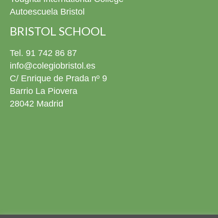
este día disponibles en la fototeca para revivirlo siempre
Autoescuela Bristol
que queráis. 4º ESO El pasado viernes 22 de mayo nos
pusimos de gala para celebrar la graduación de nuestros
BRISTOL SCHOOL
alumnos de 4º ESO. Estuvimos rodeados de familias,
amigos y profesores en un evento conmovedor donde no
Tel. 91 742 86 87
faltaron los momentos especiales: nos emocionamos un
info@colegiobristol.es
montón cantando una canción juntos y disfrutamos
C/ Enrique de Prada nº 9
mucho viendo una presentación con sus mejores fotos y
Barrio La Piovera
recuerdos en el cole. Con este gran día, nuestros chicos
cierran una etapa increíble y se preparan para empezar
28042 Madrid
una nueva aventura que va a ser aún más emocionante.
¡No podemos estar más orgullosos de ellos! ¡Muchísimas
felicidades a todos los graduados! Ya podéis descargar
todos las fotos del evento en la fototeca para recordar
este día siempre que queráis. 2º Bachillerato ¡Próxima
parada: la Universidad! El pasado viernes 22 de mayo
despedimos por todo lo alto a nuestra promoción de
Bachillerato. Fue un día cargado de emociones a flor de
piel, risas y, para qué engañarnos, ¡alguna que otra
lagrimilla! El acto fue una auténtica pasada: tuvimos