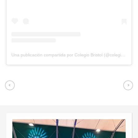
Una publicación compartida por Colegio Bristol (@colegiobristoloficial)