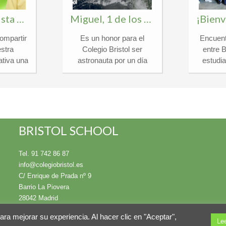
Álvaro, finalista en el certamen nacional «¿Qué es un Rey para ti?»
Miguel, 1 de los 30 Españoles para ser «Astronauta por un día 2026»
ompartir
Es un honor para el
Encuent
stra
Colegio Bristol ser
entre 
tiva una
astronauta por un día
estudi
llena de
2026 y anunciar que
Inter
nuestro
Miguel, alumno de 1º de
Berkeley
de 1ºESO
Bachillerato, ha sido
la fantá
ionado
seleccionado entre miles
que vi
n la 45.ª
de candidatos de toda
alumnos
stigioso
España para participar en
de septi
BRISTOL SCHOOL
é es un
la exclusiva experiencia
Flor
rganizado
de formación espacial de
integraro
Tel. 91 742 86 87
ción
la Agencia Espacial
de Berk
info@colegiobristol.es
spañola
Española (AEE) y el
School
C/ Enrique de Prada nº 9
rtamen,
Ministerio de Ciencia. En
tocado a
Barrio La Piovera
ebra una
el Colegio Bristol
anfitrio
28042 Madrid
pecial,
promovemos la
marzo,
 en los
excelencia y la
la aleg
para mejorar su experiencia. Al hacer clic en "Aceptar",
Le