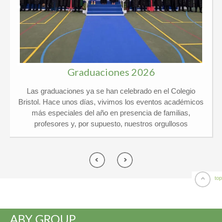
Graduaciones 2026
Las graduaciones ya se han celebrado en el Colegio
Bristol. Hace unos días, vivimos los eventos académicos
más especiales del año en presencia de familias,
profesores y, por supuesto, nuestros orgullosos
graduados. Kindergarten y 6º Ed. Primaria El pasado
jueves 21 de mayo vivimos un día de lo más
emocionante en el Colegio Privado Bristol, ¡y por partida
doble! Celebramos juntos las graduaciones de
Kindergarten y de 6º de Primaria arropados por un
top
montón de familias y profesores. ¡El ambiente no pudo
ser más especial! Por una parte, nuestros peques de 5
años se despidieron de Infantil listos para dar el gran salto
ABY GROUP
a Primaria y por otra, los chicos de 6º vivieron su gran