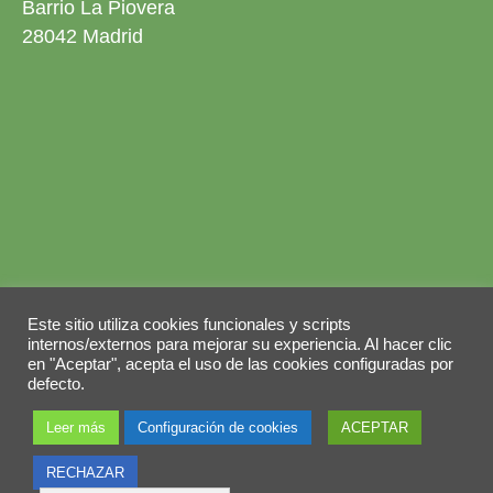
Barrio La Piovera
28042 Madrid
Aviso legal
Política de privacidad
Este sitio utiliza cookies funcionales y scripts
Política de cookies
internos/externos para mejorar su experiencia. Al hacer clic
en "Aceptar", acepta el uso de las cookies configuradas por
© 2026 Copyright by
Grupo ABY
. Todos los
defecto.
derechos reservados.
Leer más
Configuración de cookies
ACEPTAR
RECHAZAR