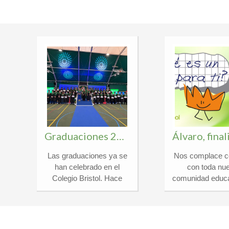
Graduaciones 2026
Las graduaciones ya se
Nos complace c
,
han celebrado en el
con toda nue
Colegio Bristol. Hace
comunidad educa
unos días, vivimos los
noticia que nos 
eventos académicos
satisfacción: 
a
más especiales del año
alumno Álvaro 
en presencia de familias,
ha sido selecc