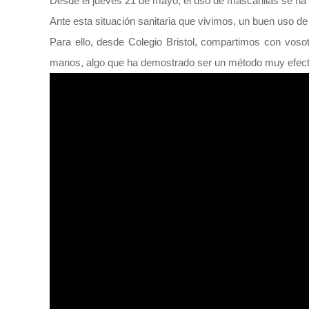
Desde el jueves 21 de mayo, el uso de mascarillas se ha v
Ante esta situación sanitaria que vivimos, un buen uso de
Para ello, desde Colegio Bristol, compartimos con voso
manos, algo que ha demostrado ser un método muy efecti