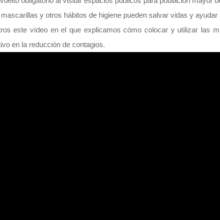
uelto obligatorio al visitar espacios públicos para población mayor d
 mascarillas y otros hábitos de higiene pueden salvar vidas y ayudar
tros este vídeo en el que explicamos cómo colocar y utilizar las 
vo en la reducción de contagios.