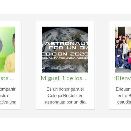
Álvaro, finalista en el certamen nacional «¿Qué es un Rey para ti?»
Miguel, 1 de los 30 Españoles para ser «Astronauta por un día 2026»
ompartir
Es un honor para el
Encuent
stra
Colegio Bristol ser
entre 
tiva una
astronauta por un día
estudi
llena de
2026 y anunciar que
Inter
nuestro
Miguel, alumno de 1º de
Berkeley
de 1ºESO
Bachillerato, ha sido
la fantá
ionado
seleccionado entre miles
que vi