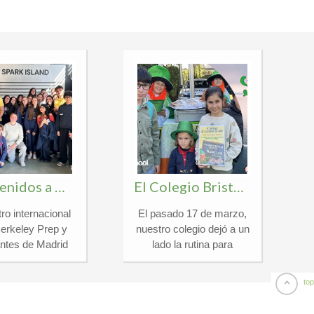
¡Bienvenidos a Madrid, Berkeley Preparatory School!
El Colegio Bristol se tiñe de verde para celebrar un San Patricio inolvidable
ro internacional
El pasado 17 de marzo,
¡
Berkeley Prep y
nuestro colegio dejó a un
E
antes de Madrid
lado la rutina para
cambio escolar
sumergirse de lleno en la
 en Madrid. Tras
magia y la tradición de
top
stica experiencia
St. Patrick’s Day. Fue
vieron nuestros
una jornada cargada de