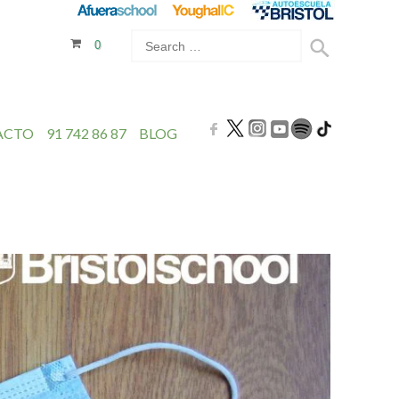
0
ACTO
91 742 86 87
BLOG