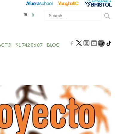
0
ACTO
91 742 86 87
BLOG