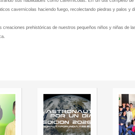
ostrando sus habilidades como cavernícolas. En un día completo de 
ticos cavernícolas haciendo fuego, recolectando piedras y palos y d
s creaciones prehistóricas de nuestros pequeños niños y niñas de l
eca.