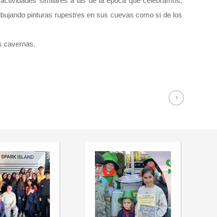
actividades similares a las de la época que celebramos,
ibujando pinturas rupestres en sus cuevas como si de los
as cavernas.