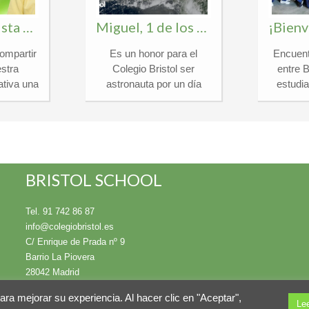
Álvaro, finalista en el certamen nacional «¿Qué es un Rey para ti?»
Miguel, 1 de los 30 Españoles para ser «Astronauta por un día 2026»
ompartir
Es un honor para el
Encuent
stra
Colegio Bristol ser
entre 
tiva una
astronauta por un día
estudi
llena de
2026 y anunciar que
Inter
nuestro
Miguel, alumno de 1º de
Berkeley
de 1ºESO
Bachillerato, ha sido
la fantá
ionado
seleccionado entre miles
que vi
n la 45.ª
de candidatos de toda
alumnos
stigioso
España para participar en
de septi
BRISTOL SCHOOL
é es un
la exclusiva experiencia
Flor
rganizado
de formación espacial de
integraro
Tel. 91 742 86 87
ción
la Agencia Espacial
de Berk
info@colegiobristol.es
spañola
Española (AEE) y el
School
C/ Enrique de Prada nº 9
rtamen,
Ministerio de Ciencia. En
tocado a
Barrio La Piovera
ebra una
el Colegio Bristol
anfitrio
28042 Madrid
pecial,
promovemos la
marzo,
 en los
excelencia y la
la aleg
para mejorar su experiencia. Al hacer clic en "Aceptar",
Le