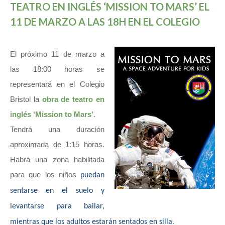
TEATRO EN INGLÉS ‘MISSION TO MARS’ EL
11 DE MARZO A LAS 18H EN EL COLEGIO
El próximo 11 de marzo a
las 18:00 horas se
representará en el Colegio
Bristol la
obra de teatro en
inglés ‘Mission to Mars’
.
Tendrá una duración
aproximada de 1:15 horas.
Habrá una zona habilitada
para que los niños
puedan
sentarse en el suelo y
levantarse para bailar,
mientras que los adultos estarán sentados en silla.