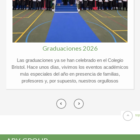
Graduaciones 2026
Las graduaciones ya se han celebrado en el Colegio
Bristol. Hace unos días, vivimos los eventos académicos
más especiales del año en presencia de familias,
profesores y, por supuesto, nuestros orgullosos
graduados. Kindergarten y 6º Ed. Primaria El pasado
jueves 21 de mayo vivimos un día de lo más
emocionante en el Colegio Privado Bristol, ¡y por partida
doble! Celebramos juntos las graduaciones de
Kindergarten y de 6º de Primaria arropados por un
top
montón de familias y profesores. ¡El ambiente no pudo
ser más especial! Por una parte, nuestros peques de 5
años se despidieron de Infantil listos para dar el gran salto