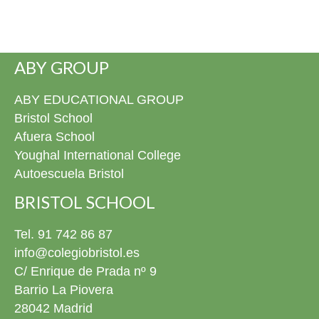
volved siempre que queráis a contarnos vuestros éxitos.
¡Esta siempre será vuestra casa! ¡Muchísimas
felicidades, graduados! Ya podéis descargar todos las
fotos del evento en la fototeca.
ABY GROUP
ABY EDUCATIONAL GROUP
Bristol School
Afuera School
Youghal International College
Autoescuela Bristol
BRISTOL SCHOOL
Tel. 91 742 86 87
info@colegiobristol.es
C/ Enrique de Prada nº 9
Barrio La Piovera
28042 Madrid