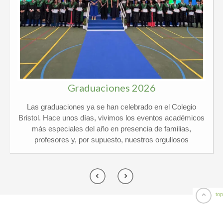
Graduaciones 2026
Las graduaciones ya se han celebrado en el Colegio
Bristol. Hace unos días, vivimos los eventos académicos
más especiales del año en presencia de familias,
profesores y, por supuesto, nuestros orgullosos
graduados. Kindergarten y 6º Ed. Primaria El pasado
jueves 21 de mayo vivimos un día de lo más
emocionante en el Colegio Privado Bristol, ¡y por partida
doble! Celebramos juntos las graduaciones de
Kindergarten y de 6º de Primaria arropados por un
top
montón de familias y profesores. ¡El ambiente no pudo
ser más especial! Por una parte, nuestros peques de 5