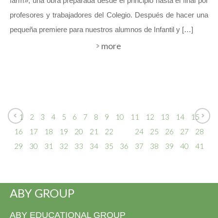
farm», una obra preparada desde el principio hasta el final por
profesores y trabajadores del Colegio. Después de hacer una
pequeña premiere para nuestros alumnos de Infantil y […]
more
1
2
3
4
5
6
7
8
9
10
11
12
13
14
15
16
17
18
19
20
21
22
23
24
25
26
27
28
29
30
31
32
33
34
35
36
37
38
39
40
41
ABY GROUP
ABY EDUCATIONAL GROUP