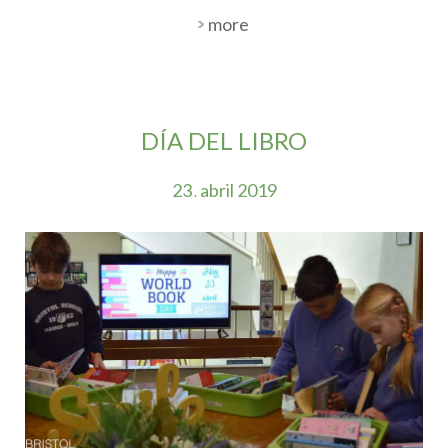
more
DÍA DEL LIBRO
23
abril
2019
.