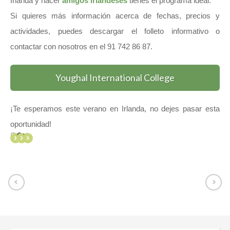
Irlanda y hacer
amigos irlandeses
tienes el programa ideal.
Si quieres más información acerca de fechas, precios y
actividades, puedes descargar el folleto informativo o
contactar con nosotros en el 91 742 86 87.
Youghal International College
¡Te esperamos este verano en Irlanda, no dejes pasar esta
oportunidad!
Instagram
Facebook
Twitter