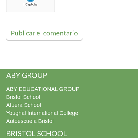
con el Canticorum de entrada como con el Gaudeamus
para cerrar el evento. Pero el momentazo de la jornada
llegó cuando los alumnos se vinieron arriba y cantaron
juntos ese himno que es «Un beso y una flor» de Nino
Bravo. ¡Inolvidable! Desde el Colegio Bristol os deseamos
toda la suerte del mundo en esta nueva aventura que
empezáis. No olvidéis nunca vuestro paso por aquí y
volved siempre que queráis a contarnos vuestros éxitos.
¡Esta siempre será vuestra casa! ¡Muchísimas
felicidades, graduados! Ya podéis descargar todos las
fotos del evento en la fototeca.
ABY GROUP
ABY EDUCATIONAL GROUP
Bristol School
Afuera School
Youghal International College
Autoescuela Bristol
BRISTOL SCHOOL