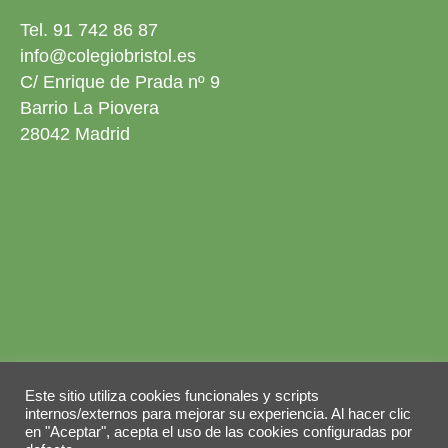
Tel. 91 742 86 87
info@colegiobristol.es
C/ Enrique de Prada nº 9
Barrio La Piovera
28042 Madrid
Aviso legal
Política de privacidad
Este sitio utiliza cookies funcionales y scripts
Política de cookies
internos/externos para mejorar su experiencia. Al hacer clic
en "Aceptar", acepta el uso de las cookies configuradas por