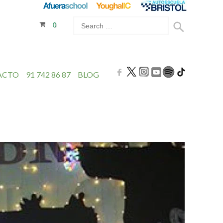
0
ACTO
91 742 86 87
BLOG