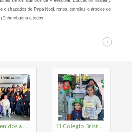
ciones de los alumnos de Preescolar, Educación Infantil y
os disfrazados de Papá Noel, renos, estrellas o árboles de
. ¡Enhorabuena a todos!
¡Bienvenidos a Madrid, Berkeley Preparatory School!
El Colegio Bristol se tiñe de verde para celebrar un San Patricio inolvidable