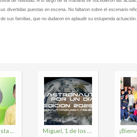
stival de Navidad. A lo largo de la mañana se sucedieron las actua
 sus divertidas puestas en escena. No faltaron sobre el escenario niñ
a de sus familias, que no dudaron en aplaudir su estupenda actuación
Álvaro, finalista en el certamen nacional «¿Qué es un Rey para ti?»
Miguel, 1 de los 30 Españoles para ser «Astronauta por un día 2026»