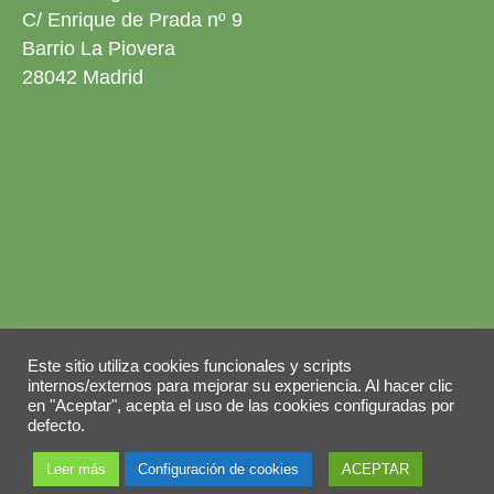
C/ Enrique de Prada nº 9
Barrio La Piovera
28042 Madrid
Aviso legal
Política de privacidad
Este sitio utiliza cookies funcionales y scripts
Política de cookies
internos/externos para mejorar su experiencia. Al hacer clic
en "Aceptar", acepta el uso de las cookies configuradas por
© 2026 Copyright by
Grupo ABY
. Todos los
defecto.
derechos reservados.
Leer más
Configuración de cookies
ACEPTAR