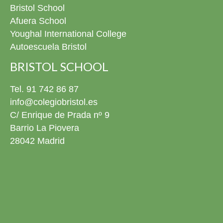
Bristol School
recuerdo y, cómo no, las canciones que prepararon con
tanta ilusión para este día. ¡Muchísimas felicidades a
Afuera School
todos nuestros graduados! Ya tenéis todas las fotos de
Youghal International College
este día disponibles en la fototeca para revivirlo siempre
Autoescuela Bristol
que queráis. 4º ESO El pasado viernes 22 de mayo nos
pusimos de gala para celebrar la graduación de nuestros
BRISTOL SCHOOL
alumnos de 4º ESO. Estuvimos rodeados de familias,
amigos y profesores en un evento conmovedor donde no
Tel. 91 742 86 87
faltaron los momentos especiales: nos emocionamos un
info@colegiobristol.es
montón cantando una canción juntos y disfrutamos
C/ Enrique de Prada nº 9
mucho viendo una presentación con sus mejores fotos y
Barrio La Piovera
recuerdos en el cole. Con este gran día, nuestros chicos
cierran una etapa increíble y se preparan para empezar
28042 Madrid
una nueva aventura que va a ser aún más emocionante.
¡No podemos estar más orgullosos de ellos! ¡Muchísimas
felicidades a todos los graduados! Ya podéis descargar
todos las fotos del evento en la fototeca para recordar
este día siempre que queráis. 2º Bachillerato ¡Próxima
parada: la Universidad! El pasado viernes 22 de mayo
despedimos por todo lo alto a nuestra promoción de