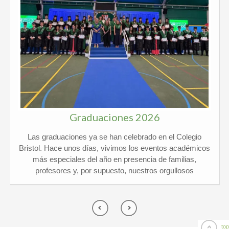
Graduaciones 2026
Las graduaciones ya se han celebrado en el Colegio
Bristol. Hace unos días, vivimos los eventos académicos
más especiales del año en presencia de familias,
profesores y, por supuesto, nuestros orgullosos
graduados. Kindergarten y 6º Ed. Primaria El pasado
jueves 21 de mayo vivimos un día de lo más
emocionante en el Colegio Privado Bristol, ¡y por partida
doble! Celebramos juntos las graduaciones de
Kindergarten y de 6º de Primaria arropados por un
top