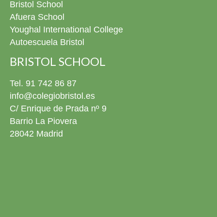
Bristol School
recuerdo y, cómo no, las canciones que prepararon con
tanta ilusión para este día. ¡Muchísimas felicidades a
Afuera School
todos nuestros graduados! Ya tenéis todas las fotos de
Youghal International College
este día disponibles en la fototeca para revivirlo siempre
Autoescuela Bristol
que queráis. 4º ESO El pasado viernes 22 de mayo nos
pusimos de gala para celebrar la graduación de nuestros
BRISTOL SCHOOL
alumnos de 4º ESO. Estuvimos rodeados de familias,
amigos y profesores en un evento conmovedor donde no
Tel. 91 742 86 87
faltaron los momentos especiales: nos emocionamos un
info@colegiobristol.es
montón cantando una canción juntos y disfrutamos
C/ Enrique de Prada nº 9
mucho viendo una presentación con sus mejores fotos y
Barrio La Piovera
recuerdos en el cole. Con este gran día, nuestros chicos
cierran una etapa increíble y se preparan para empezar
28042 Madrid
una nueva aventura que va a ser aún más emocionante.
¡No podemos estar más orgullosos de ellos! ¡Muchísimas
felicidades a todos los graduados! Ya podéis descargar
todos las fotos del evento en la fototeca para recordar
este día siempre que queráis. 2º Bachillerato ¡Próxima
parada: la Universidad! El pasado viernes 22 de mayo
despedimos por todo lo alto a nuestra promoción de