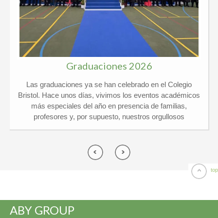
Graduaciones 2026
Las graduaciones ya se han celebrado en el Colegio
Bristol. Hace unos días, vivimos los eventos académicos
más especiales del año en presencia de familias,
profesores y, por supuesto, nuestros orgullosos
graduados. Kindergarten y 6º Ed. Primaria El pasado
jueves 21 de mayo vivimos un día de lo más
emocionante en el Colegio Privado Bristol, ¡y por partida
doble! Celebramos juntos las graduaciones de
Kindergarten y de 6º de Primaria arropados por un
top
montón de familias y profesores. ¡El ambiente no pudo
ser más especial! Por una parte, nuestros peques de 5
años se despidieron de Infantil listos para dar el gran salto
ABY GROUP
a Primaria y por otra, los chicos de 6º vivieron su gran