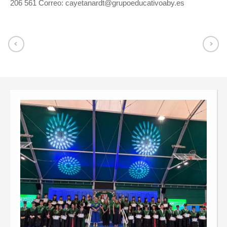
206 561 Correo:
cayetanardt@grupoeducativoaby.es