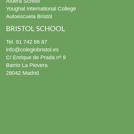
Afuera School
todos nuestros graduados! Ya tenéis todas las fotos de
Youghal International College
este día disponibles en la fototeca para revivirlo siempre
Autoescuela Bristol
que queráis. 4º ESO El pasado viernes 22 de mayo nos
pusimos de gala para celebrar la graduación de nuestros
BRISTOL SCHOOL
alumnos de 4º ESO. Estuvimos rodeados de familias,
amigos y profesores en un evento conmovedor donde no
Tel. 91 742 86 87
faltaron los momentos especiales: nos emocionamos un
info@colegiobristol.es
montón cantando una canción juntos y disfrutamos
C/ Enrique de Prada nº 9
mucho viendo una presentación con sus mejores fotos y
Barrio La Piovera
recuerdos en el cole. Con este gran día, nuestros chicos
cierran una etapa increíble y se preparan para empezar
28042 Madrid
una nueva aventura que va a ser aún más emocionante.
¡No podemos estar más orgullosos de ellos! ¡Muchísimas
felicidades a todos los graduados! Ya podéis descargar
todos las fotos del evento en la fototeca para recordar
este día siempre que queráis. 2º Bachillerato ¡Próxima
parada: la Universidad! El pasado viernes 22 de mayo
despedimos por todo lo alto a nuestra promoción de
Bachillerato. Fue un día cargado de emociones a flor de
piel, risas y, para qué engañarnos, ¡alguna que otra