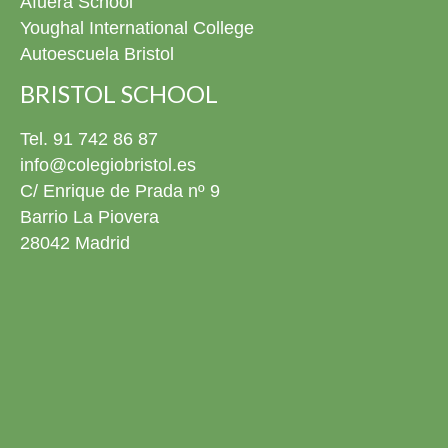
Afuera School
todos nuestros graduados! Ya tenéis todas las fotos de
Youghal International College
este día disponibles en la fototeca para revivirlo siempre
Autoescuela Bristol
que queráis. 4º ESO El pasado viernes 22 de mayo nos
pusimos de gala para celebrar la graduación de nuestros
BRISTOL SCHOOL
alumnos de 4º ESO. Estuvimos rodeados de familias,
amigos y profesores en un evento conmovedor donde no
Tel. 91 742 86 87
faltaron los momentos especiales: nos emocionamos un
info@colegiobristol.es
montón cantando una canción juntos y disfrutamos
C/ Enrique de Prada nº 9
mucho viendo una presentación con sus mejores fotos y
Barrio La Piovera
recuerdos en el cole. Con este gran día, nuestros chicos
cierran una etapa increíble y se preparan para empezar
28042 Madrid
una nueva aventura que va a ser aún más emocionante.
¡No podemos estar más orgullosos de ellos! ¡Muchísimas
felicidades a todos los graduados! Ya podéis descargar
todos las fotos del evento en la fototeca para recordar
este día siempre que queráis. 2º Bachillerato ¡Próxima
parada: la Universidad! El pasado viernes 22 de mayo
despedimos por todo lo alto a nuestra promoción de
Bachillerato. Fue un día cargado de emociones a flor de
piel, risas y, para qué engañarnos, ¡alguna que otra