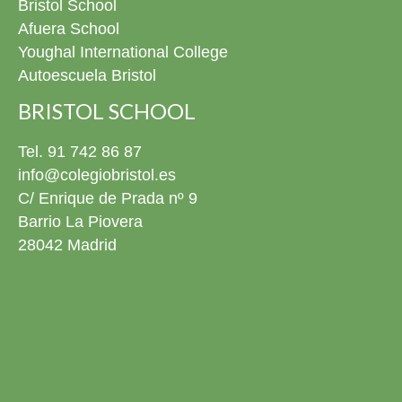
Bristol School
recuerdo y, cómo no, las canciones que prepararon con
tanta ilusión para este día. ¡Muchísimas felicidades a
Afuera School
todos nuestros graduados! Ya tenéis todas las fotos de
Youghal International College
este día disponibles en la fototeca para revivirlo siempre
Autoescuela Bristol
que queráis. 4º ESO El pasado viernes 22 de mayo nos
pusimos de gala para celebrar la graduación de nuestros
BRISTOL SCHOOL
alumnos de 4º ESO. Estuvimos rodeados de familias,
amigos y profesores en un evento conmovedor donde no
Tel. 91 742 86 87
faltaron los momentos especiales: nos emocionamos un
info@colegiobristol.es
montón cantando una canción juntos y disfrutamos
C/ Enrique de Prada nº 9
mucho viendo una presentación con sus mejores fotos y
Barrio La Piovera
recuerdos en el cole. Con este gran día, nuestros chicos
cierran una etapa increíble y se preparan para empezar
28042 Madrid
una nueva aventura que va a ser aún más emocionante.
¡No podemos estar más orgullosos de ellos! ¡Muchísimas
felicidades a todos los graduados! Ya podéis descargar
todos las fotos del evento en la fototeca para recordar
este día siempre que queráis. 2º Bachillerato ¡Próxima
parada: la Universidad! El pasado viernes 22 de mayo
despedimos por todo lo alto a nuestra promoción de
Bachillerato. Fue un día cargado de emociones a flor de