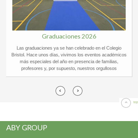
Graduaciones 2026
Las graduaciones ya se han celebrado en el Colegio
Bristol. Hace unos días, vivimos los eventos académicos
más especiales del año en presencia de familias,
profesores y, por supuesto, nuestros orgullosos
graduados. Kindergarten y 6º Ed. Primaria El pasado
jueves 21 de mayo vivimos un día de lo más
emocionante en el Colegio Privado Bristol, ¡y por partida
doble! Celebramos juntos las graduaciones de
Kindergarten y de 6º de Primaria arropados por un
top
montón de familias y profesores. ¡El ambiente no pudo
ser más especial! Por una parte, nuestros peques de 5
años se despidieron de Infantil listos para dar el gran salto
ABY GROUP
a Primaria y por otra, los chicos de 6º vivieron su gran
momento entre risas y alguna que otra lagrimilla. Hubo