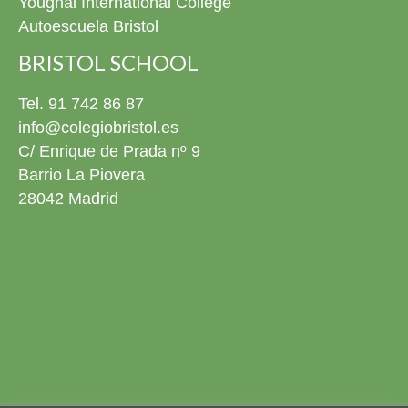
Youghal International College
este día disponibles en la fototeca para revivirlo siempre
Autoescuela Bristol
que queráis. 4º ESO El pasado viernes 22 de mayo nos
pusimos de gala para celebrar la graduación de nuestros
BRISTOL SCHOOL
alumnos de 4º ESO. Estuvimos rodeados de familias,
amigos y profesores en un evento conmovedor donde no
Tel. 91 742 86 87
faltaron los momentos especiales: nos emocionamos un
info@colegiobristol.es
montón cantando una canción juntos y disfrutamos
C/ Enrique de Prada nº 9
mucho viendo una presentación con sus mejores fotos y
Barrio La Piovera
recuerdos en el cole. Con este gran día, nuestros chicos
cierran una etapa increíble y se preparan para empezar
28042 Madrid
una nueva aventura que va a ser aún más emocionante.
¡No podemos estar más orgullosos de ellos! ¡Muchísimas
felicidades a todos los graduados! Ya podéis descargar
todos las fotos del evento en la fototeca para recordar
este día siempre que queráis. 2º Bachillerato ¡Próxima
parada: la Universidad! El pasado viernes 22 de mayo
despedimos por todo lo alto a nuestra promoción de
Bachillerato. Fue un día cargado de emociones a flor de
piel, risas y, para qué engañarnos, ¡alguna que otra
lagrimilla! El acto fue una auténtica pasada: tuvimos