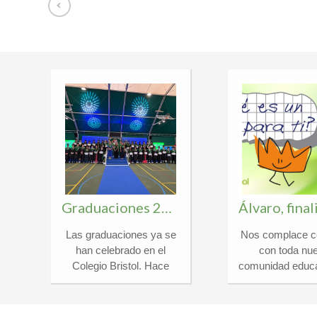
Graduaciones 2026
Las graduaciones ya se
Nos complace c
,
han celebrado en el
con toda nue
Colegio Bristol. Hace
comunidad educa
unos días, vivimos los
noticia que nos 
eventos académicos
satisfacción: 
a
más especiales del año
alumno Álvaro 