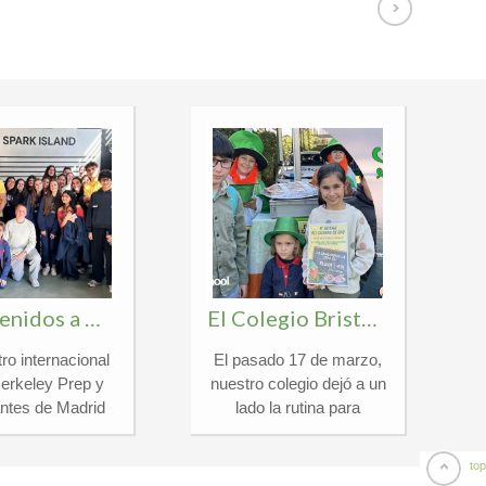
¡Bienvenidos a Madrid, Berkeley Preparatory School!
El Colegio Bristol se tiñe de verde para celebrar un San Patricio inolvidable
ro internacional
El pasado 17 de marzo,
¡
Berkeley Prep y
nuestro colegio dejó a un
E
antes de Madrid
lado la rutina para
cambio escolar
sumergirse de lleno en la
 en Madrid. Tras
magia y la tradición de
top
stica experiencia
St. Patrick’s Day. Fue