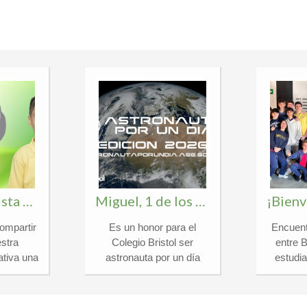
Álvaro, finalista en el certamen nacional «¿Qué es un Rey para ti?»
Miguel, 1 de los 30 Españoles para ser «Astronauta por un día 2026»
ompartir
Es un honor para el
Encuent
stra
Colegio Bristol ser
entre 
tiva una
astronauta por un día
estudi
llena de
2026 y anunciar que
Inter
nuestro
Miguel, alumno de 1º de
Berkeley
de 1ºESO
Bachillerato, ha sido
la fantá