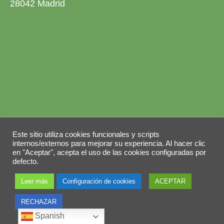
28042 Madrid
Aviso legal
Política de privacidad
Este sitio utiliza cookies funcionales y scripts
Política de cookies
internos/externos para mejorar su experiencia. Al hacer clic
en "Aceptar", acepta el uso de las cookies configuradas por
© 2026 Copyright by
Grupo ABY
. Todos los
defecto.
derechos reservados.
Leer más
Configuración de cookies
ACEPTAR
RECHAZAR
Spanish